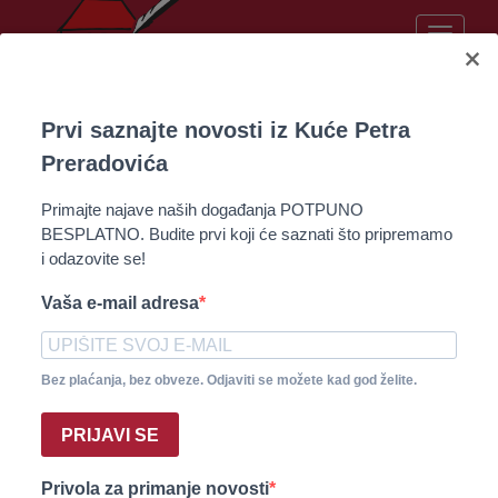
Toggle
×
naviga
Prvi saznajte novosti iz Kuće Petra
Preradovića
Predstavljanje zbirke
Primajte najave naših događanja POTPUNO
pjesama "Moje senje"
BESPLATNO. Budite prvi koji će saznati što pripremamo
i odazovite se!
Mladena Brezovca
Vaša e-mail adresa
Događanja i aktivnosti | 24.06.2026.
Bez plaćanja, bez obveze. Odjaviti se možete kad god želite.
PRIJAVI SE
Privola za primanje novosti