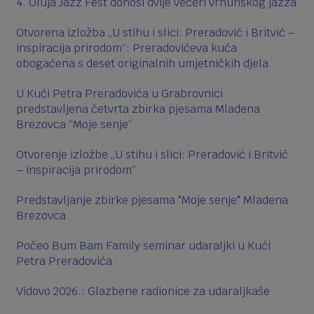
4. Oluja Jazz Fest donosi dvije večeri vrhunskog jazza
Otvorena izložba „U stihu i slici: Preradović i Britvić –
inspiracija prirodom“: Preradovićeva kuća
obogaćena s deset originalnih umjetničkih djela
U Kući Petra Preradovića u Grabrovnici
predstavljena četvrta zbirka pjesama Mladena
Brezovca “Moje senje”
Otvorenje izložbe „U stihu i slici: Preradović i Britvić
– inspiracija prirodom“
Predstavljanje zbirke pjesama "Moje senje" Mladena
Brezovca
Počeo Bum Bam Family seminar udaraljki u Kući
Petra Preradovića
Vidovo 2026.: Glazbene radionice za udaraljkaše