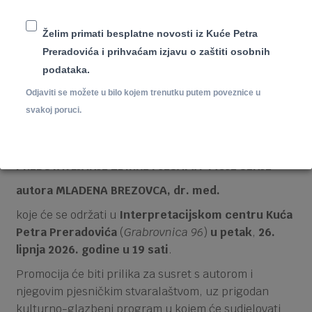
Želim primati besplatne novosti iz Kuće Petra
Preradovića i prihvaćam izjavu o zaštiti osobnih
podataka.
Odjaviti se možete u bilo kojem trenutku putem poveznice u
svakoj poruci.
Pozivamo ljubitelje poezije, glazbe i zavičajne riječi
na
PREDSTAVLJANJE ZBIRKE PJESAMA "MOJE SENJE"
autora MLADENA BREZOVCA, dr. med.
koje će se održati u
Interpretacijskom centru Kuća
Petra Preradovića
(
Grabrovnica 96
)
u petak
,
26.
lipnja 2026. godine u 19 sati
.
Promocija će biti prilika za susret s autorom i
njegovim pjesničkim stvaralaštvom, uz prigodan
kulturno-glazbeni program u kojem će sudjelovati